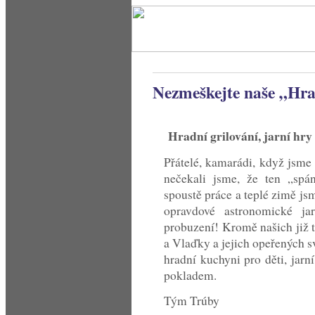
Nezmeškejte naše „Hra
Hradní grilování, jarní hry
Přátelé, kamarádi, když jsme
nečekali jsme, že ten „sp
spoustě práce a teplé zimě j
opravdové astronomické ja
probuzení! Kromě našich již
a Vlaďky a jejich opeřených sv
hradní kuchyni pro děti, jar
pokladem.
Tým Trúby