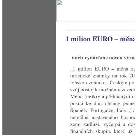
1 milion EURO – měna
aneb vydáváme novou výro
„1 milion EURO – měna za 
turistické známky na rok 2
loňskou známku „Českým poli
svůj postoj k možnému zave
Měna (ne)krytá přehnaným o
posílá ke dnu občany jedn
Španěly, Portugalce, Italy...
nereálně nastaveného hospo
zemi zadluží, vyčerpá a dos
finančních skupin, které už