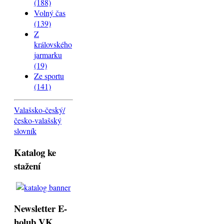
(188)
Volný čas
(139)
Z
královského
jarmarku
(19)
Ze sportu
(141)
Valašsko-český/
česko-valašský
slovník
Katalog ke
stažení
Newsletter E-
holub VK