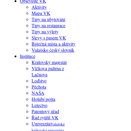
Objevujte VK
Aktivity
Mapa VK
Tipy na ubytování
Tipy na restaurace
Tipy na výlety
Slevy s pasem VK
Báječná místa a aktivity
Valašsko český slovník
Instituce
Královský majestát
Vlčkova palírna z
Lačnova
Loďstvo
Pěchota
NAŠA
Holubí pošta
Letectvo
Patentový úřad
Řád rytířů VK
Univerzita
Valašská
královská univerzita