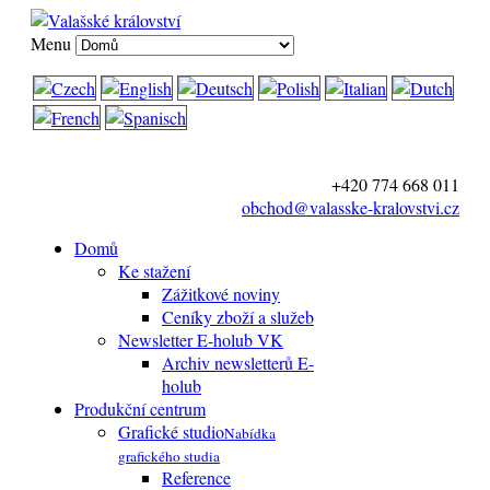
Menu
+420 774 668 011
obchod@valasske-kralovstvi.cz
Domů
Ke stažení
Zážitkové noviny
Ceníky zboží a služeb
Newsletter E-holub VK
Archiv newsletterů E-
holub
Produkční centrum
Grafické studio
Nabídka
grafického studia
Reference