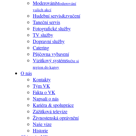
Moderování
Moderování
vašich akcí
Hudební servis&zvučení
Taneční servis
Fotografické služby
TV služby
Dopravní služby
Catering
Půjčovna vybavení
Vizitkový systém
Strčte si
region do kapsy
O nás
Kontakty
Tým VK
Fakta o VK
Napsali o nás
Kariéra & spolupráce
Zážitková televize
Živnostenská oprávnění
Naše vize
Historie