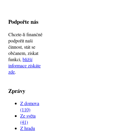
Podpořte nás
Chcete-li finančně
podpořit naši
činnost, stát se
občanem, získat
funkci,
bližší
informace získáte
zde
.
Zprávy
Z domova
(110)
Ze světa
(41)
Z hradu