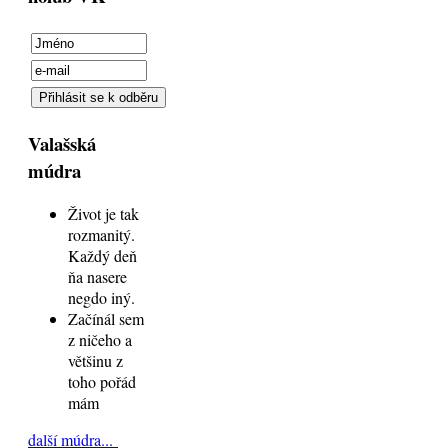
Valašská
múdra
Život je tak
rozmanitý.
Každý deň
ňa nasere
negdo iný.
Začínál sem
z ničeho a
většinu z
toho pořád
mám
další múdra...