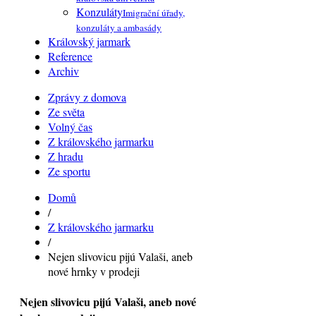
Konzuláty
Imigrační úřady,
konzuláty a ambasády
Královský jarmark
Reference
Archiv
Zprávy z domova
Ze světa
Volný čas
Z královského jarmarku
Z hradu
Ze sportu
Domů
/
Z královského jarmarku
/
Nejen slivovicu pijú Valaši, aneb
nové hrnky v prodeji
Nejen slivovicu pijú Valaši, aneb nové