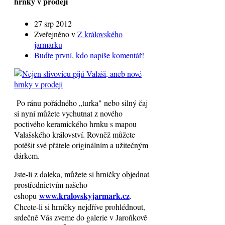
hrnky v prodeji
27 srp 2012
Zveřejněno v
Z královského
jarmarku
Buďte první, kdo napíše komentář!
Po ránu pořádného „turka" nebo silný čaj
si nyní můžete vychutnat z nového
poctivého keramického hrnku s mapou
Valašského království. Rovněž můžete
potěšit své přátele originálním a užitečným
dárkem.
Jste-li z daleka, můžete si hrníčky objednat
prostřednictvím našeho
www.kralovskyjarmark.cz
eshopu
.
Chcete-li si hrníčky nejdříve prohlédnout,
srdečně Vás zveme do galerie v Jaroňkově