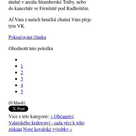
útulně v areálu Štramberské Trúby, nebo
do kanceláře ve Frenštátě pod Radhoštěm.
Ať Vám z našich hrníčků chutná Vám přeje
tým VK.
Pokračování článku
Ohodnotit tuto položku
1
2
3
4
5
(0 hlasů)
Více z této kategorie:
« Občanství
Valašského království - sada věcí k jeho
získání
Nové kovářské výrobky »