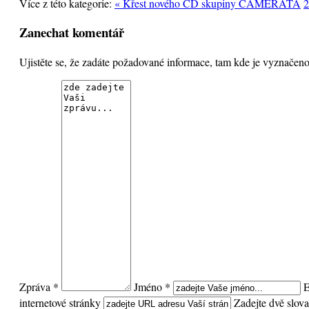
Více z této kategorie:
« Křest nového CD skupiny CAMERATA
2
Zanechat komentář
Ujistěte se, že zadáte požadované informace, tam kde je vyznače
Zpráva *
Jméno *
E
internetové stránky
Zadejte dvě slova,