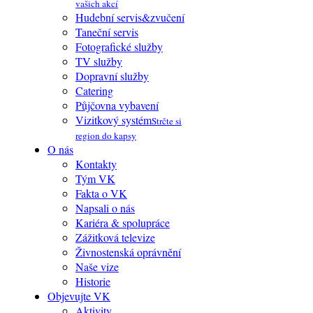
vašich akcí
Hudební servis&zvučení
Taneční servis
Fotografické služby
TV služby
Dopravní služby
Catering
Půjčovna vybavení
Vizitkový systém
Strčte si
region do kapsy
O nás
Kontakty
Tým VK
Fakta o VK
Napsali o nás
Kariéra & spolupráce
Zážitková televize
Živnostenská oprávnění
Naše vize
Historie
Objevujte VK
Aktivity