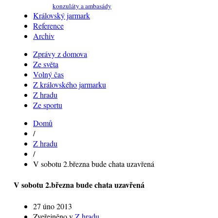
konzuláty a ambasády
Královský jarmark
Reference
Archiv
Zprávy z domova
Ze světa
Volný čas
Z královského jarmarku
Z hradu
Ze sportu
Domů
/
Z hradu
/
V sobotu 2.března bude chata uzavřená
V sobotu 2.března bude chata uzavřená
27 úno 2013
Zveřejněno v
Z hradu