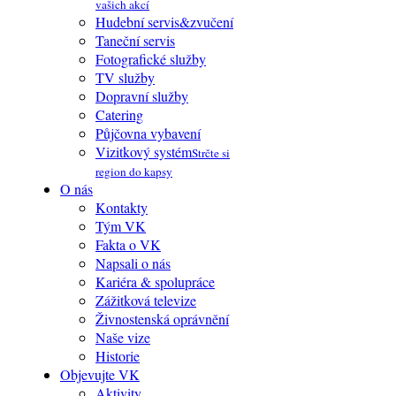
vašich akcí
Hudební servis&zvučení
Taneční servis
Fotografické služby
TV služby
Dopravní služby
Catering
Půjčovna vybavení
Vizitkový systém
Strčte si
region do kapsy
O nás
Kontakty
Tým VK
Fakta o VK
Napsali o nás
Kariéra & spolupráce
Zážitková televize
Živnostenská oprávnění
Naše vize
Historie
Objevujte VK
Aktivity