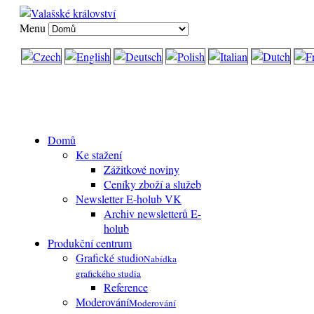
Menu
Domů
Ke stažení
Zážitkové noviny
Ceníky zboží a služeb
Newsletter E-holub VK
Archiv newsletterů E-
holub
Produkční centrum
Grafické studio
Nabídka
grafického studia
Reference
Moderování
Moderování