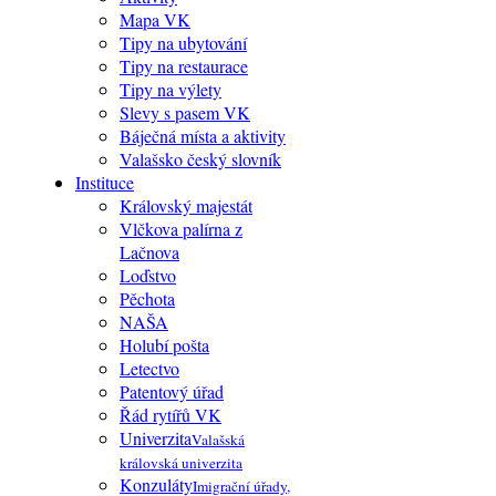
Mapa VK
Tipy na ubytování
Tipy na restaurace
Tipy na výlety
Slevy s pasem VK
Báječná místa a aktivity
Valašsko český slovník
Instituce
Královský majestát
Vlčkova palírna z
Lačnova
Loďstvo
Pěchota
NAŠA
Holubí pošta
Letectvo
Patentový úřad
Řád rytířů VK
Univerzita
Valašská
královská univerzita
Konzuláty
Imigrační úřady,