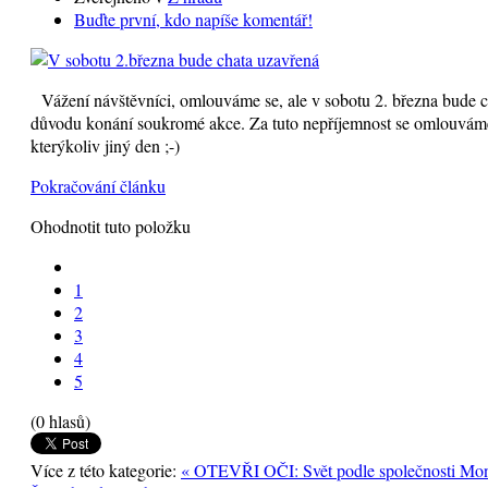
Buďte první, kdo napíše komentář!
Vážení návštěvníci, omlouváme se, ale v sobotu 2. března bude ch
důvodu konání soukromé akce. Za tuto nepříjemnost se omlouváme 
kterýkoliv jiný den ;-)
Pokračování článku
Ohodnotit tuto položku
1
2
3
4
5
(0 hlasů)
Více z této kategorie:
« OTEVŘI OČI: Svět podle společnosti Mo