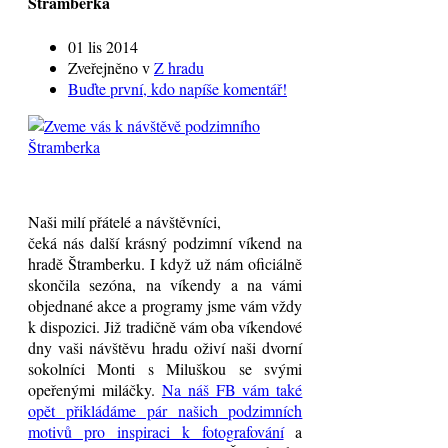
Štramberka
01 lis 2014
Zveřejněno v
Z hradu
Buďte první, kdo napíše komentář!
Naši milí přátelé a návštěvníci,
čeká nás další krásný podzimní víkend na
hradě Štramberku. I když už nám oficiálně
skončila sezóna, na víkendy a na vámi
objednané akce a programy jsme vám vždy
k dispozici. Již tradičně vám oba víkendové
dn
y vaši návštěvu hradu oživí naši dvorní
sokolníci Monti s Miluškou se svými
opeřenými miláčky.
Na náš FB vám také
opět přikládáme pár našich podzimních
motivů pro inspiraci k fotografování
a