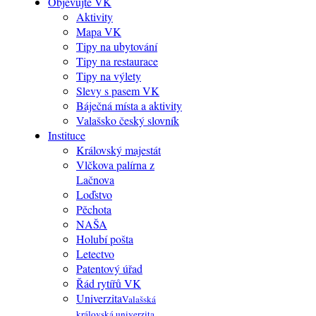
Objevujte VK
Aktivity
Mapa VK
Tipy na ubytování
Tipy na restaurace
Tipy na výlety
Slevy s pasem VK
Báječná místa a aktivity
Valašsko český slovník
Instituce
Královský majestát
Vlčkova palírna z
Lačnova
Loďstvo
Pěchota
NAŠA
Holubí pošta
Letectvo
Patentový úřad
Řád rytířů VK
Univerzita
Valašská
královská univerzita