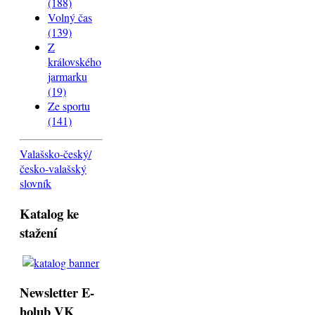
(188)
Volný čas
(139)
Z
královského
jarmarku
(19)
Ze sportu
(141)
Valašsko-český/
česko-valašský
slovník
Katalog ke
stažení
Newsletter E-
holub VK