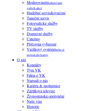
Moderování
Moderování
vašich akcí
Hudební servis&zvučení
Taneční servis
Fotografické služby
TV služby
Dopravní služby
Catering
Půjčovna vybavení
Vizitkový systém
Strčte si
region do kapsy
O nás
Kontakty
Tým VK
Fakta o VK
Napsali o nás
Kariéra & spolupráce
Zážitková televize
Živnostenská oprávnění
Naše vize
Historie