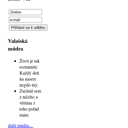
Valašská
múdra
Život je tak
rozmanitý.
Každý deň
ňa nasere
negdo iný.
Začínál sem
z ničeho a
většinu z
toho pořád
mám
další múdra...