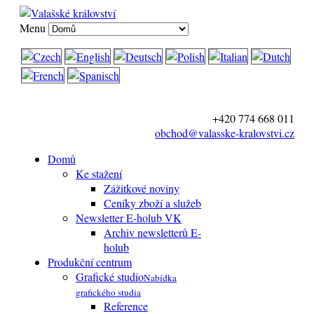
Menu
+420 774 668 011
obchod@valasske-kralovstvi.cz
Domů
Ke stažení
Zážitkové noviny
Ceníky zboží a služeb
Newsletter E-holub VK
Archiv newsletterů E-
holub
Produkční centrum
Grafické studio
Nabídka
grafického studia
Reference