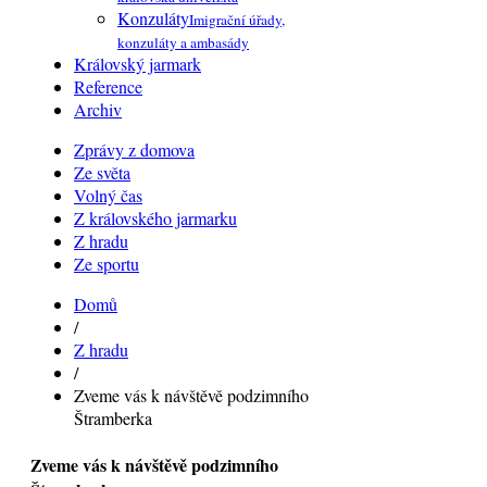
Konzuláty
Imigrační úřady,
konzuláty a ambasády
Královský jarmark
Reference
Archiv
Zprávy z domova
Ze světa
Volný čas
Z královského jarmarku
Z hradu
Ze sportu
Domů
/
Z hradu
/
Zveme vás k návštěvě podzimního
Štramberka
Zveme vás k návštěvě podzimního