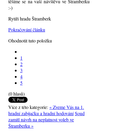
těšíme se na vaší návštěvu ve Štramberku
:-)
Rytíři hradu Štramberk
Pokračování článku
Ohodnotit tuto položku
1
2
3
4
5
(0 hlasů)
Více z této kategorie:
« Zveme Vás na 1.
hradní zabijačku a hradní hodování
Soud
zamítl návrh na neplatnost voleb ve
Štramberku »