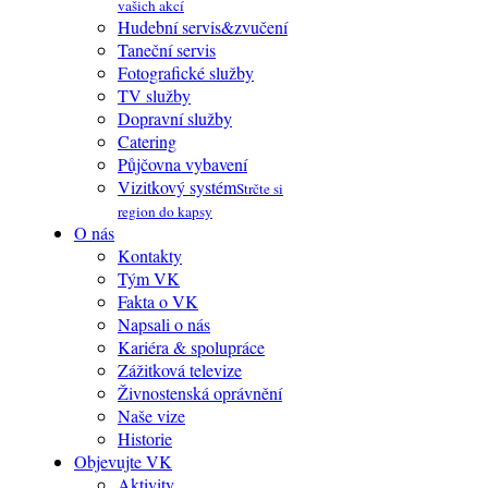
vašich akcí
Hudební servis&zvučení
Taneční servis
Fotografické služby
TV služby
Dopravní služby
Catering
Půjčovna vybavení
Vizitkový systém
Strčte si
region do kapsy
O nás
Kontakty
Tým VK
Fakta o VK
Napsali o nás
Kariéra & spolupráce
Zážitková televize
Živnostenská oprávnění
Naše vize
Historie
Objevujte VK
Aktivity