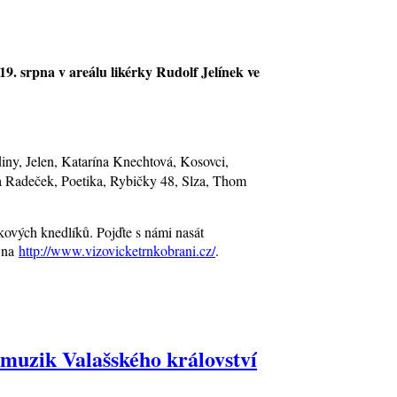
19. srpna v areálu likérky Rudolf Jelínek ve
diny, Jelen, Katarína Knechtová, Kosovci,
Radeček, Poetika, Rybičky 48, Slza, Thom
tkových knedlíků. Pojďte s námi nasát
e na
http://www.
vizovicketrnkobrani.cz/
.
 muzik Valašského království