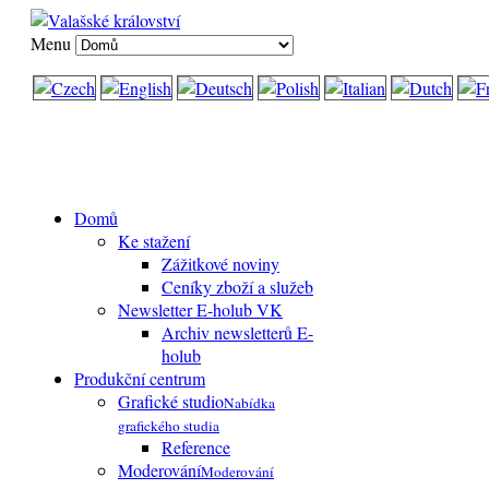
Menu
Domů
Ke stažení
Zážitkové noviny
Ceníky zboží a služeb
Newsletter E-holub VK
Archiv newsletterů E-
holub
Produkční centrum
Grafické studio
Nabídka
grafického studia
Reference
Moderování
Moderování