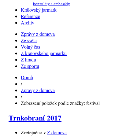
konzuláty a ambasády
Královský jarmark
Reference
Archiv
Zprávy z domova
Ze světa
Volný čas
Z královského jarmarku
Z hradu
Ze sportu
Domů
/
Zprávy z domova
/
Zobrazení položek podle značky: festival
Trnkobraní 2017
Zveřejněno v
Z domova