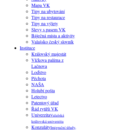
Mapa VK
Tipy na ubytování
Tipy na restaurace
Tipy na výlety
Slevy s pasem VK
Báječná místa a aktivity
Valašsko český slovník
Instituce
Královský majestát
Vlčkova palírna z
Lačnova
Loďstvo
Pěchota
NAŠA
Holubí pošta
Letectvo
Patentový úřad
Řád rytířů VK
Univerzita
Valašská
královská univerzita
Konzuláty
Imigrační úřady,