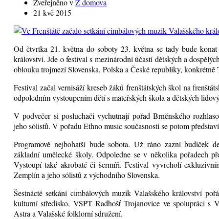
Zveřejněno v
Z domova
21 kvě 2015
Od čtvrtka 21. května do soboty 23. května se tady bude kona
království. Jde o festival s mezinárodní účastí dětských a dospěl
oblouku trojmezí Slovenska, Polska a České republiky, konkrétně 
Festival začal vernisáží kreseb žáků frenštátských škol na frenštá
odpoledním vystoupením dětí s mateřských škola a dětských lidov
V podvečer si posluchači vychutnají pořad Brněnského rozhlas
jeho sólistů. V pořadu Ethno music současnosti se potom představ
Programově nejbohatší bude sobota. Už ráno zazní budíček dec
základní umělecké školy. Odpoledne se v několika pořadech pře
Vystoupí také akrobaté či šermíři. Festival vyvrcholí exkluziv
Zemplín a jeho sólistů z východního Slovenska.
Šestnácté setkání cimbálových muzik Valašského království poř
kulturní středisko, VSPT Radhošť Trojanovice ve spolupráci s 
Astra a Valašské folklorní sdružení.