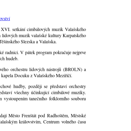
t XVI. setkání cimbálových muzik Valašského
ých lidových muzik valašské kultury Karpatského
Těšínského Slezska a Valašska.
tské radnici. V pátek program pokračuje nejprve
ých hudeb.
ového orchestru lidových nástrojů (BROLN) a
í kapela Docuku z Valašského Meziříčí.
hové hudby, později se představí orchestry
dstaví všechny účinkující cimbálové muziky.
ním vystoupením tanečního folklorního souboru
ádají Město Frenštát pod Radhoštěm, Městské
Valašským královstvím, Centrum volného času