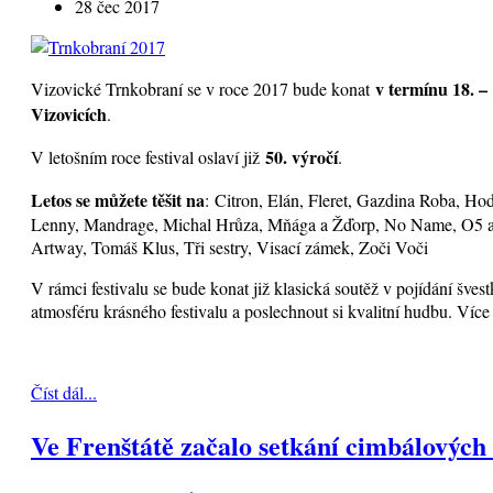
28 čec 2017
v termínu 18. – 
Vizovické Trnkobraní se v roce 2017 bude konat
Vizovicích
.
50. výročí
V letošním roce festival oslaví již
.
Letos se můžete těšit na
: Citron, Elán, Fleret, Gazdina Roba, Ho
Lenny, Mandrage, Michal Hrůza, Mňága a Žďorp, No Name, O5 a 
Artway, Tomáš Klus, Tři sestry, Visací zámek, Zoči Voči
V rámci festivalu se bude konat již klasická soutěž v pojídání šves
atmosféru krásného festivalu a poslechnout si kvalitní hudbu. Víc
Číst dál...
Ve Frenštátě začalo setkání cimbálových