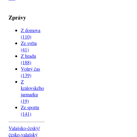
Zprávy
Z domova
(110)
Ze světa
(41)
Z hradu
(188)
Volný čas
(139)
Z
královského
jarmarku
(19)
Ze sportu
(141)
Valašsko-český/
česko-valašský