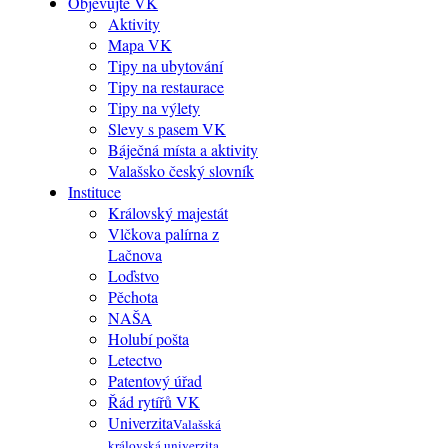
Objevujte VK
Aktivity
Mapa VK
Tipy na ubytování
Tipy na restaurace
Tipy na výlety
Slevy s pasem VK
Báječná místa a aktivity
Valašsko český slovník
Instituce
Královský majestát
Vlčkova palírna z
Lačnova
Loďstvo
Pěchota
NAŠA
Holubí pošta
Letectvo
Patentový úřad
Řád rytířů VK
Univerzita
Valašská
královská univerzita