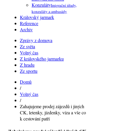
Konzuláty
Imigrační úřady,
konzuláty a ambasády
Královský jarmark
Reference
Archiv
Zprávy z domova
Ze světa
Volný čas
Z královského jarmarku
Z hradu
Ze sportu
Domů
/
Volný čas
/
Zahajujeme prodej zájezdů i jiných
CK, letenky, jízdenky, víza a vše co
k cestování patří