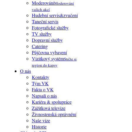
Moderování
Moderování
vašich akcí
Hudební servis&zvučení
Taneční servis
Fotografické služby
TV služby
Dopravní služby
Catering
Půjčovna vybavení
Vizitkový systém
Strčte si
region do kapsy
O nás
Kontakty
Tým VK
Fakta o VK
Napsali o nás
Kariéra & spolupráce
Zážitková televize
Živnostenská oprávnění
Naše vize
Historie