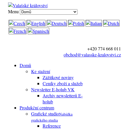
Menu
+420 774 668 011
obchod@valasske-kralovstvi.cz
Domů
Ke stažení
Zážitkové noviny
Ceníky zboží a služeb
Newsletter E-holub VK
Archiv newsletterů E-
holub
Produkční centrum
Grafické studio
Nabídka
grafického studia
Reference