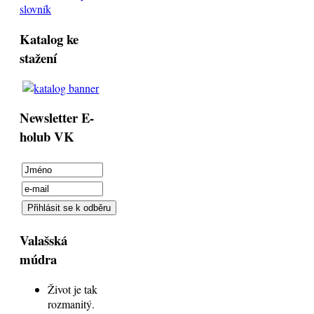
slovník
Katalog ke
stažení
Newsletter E-
holub VK
Valašská
múdra
Život je tak
rozmanitý.