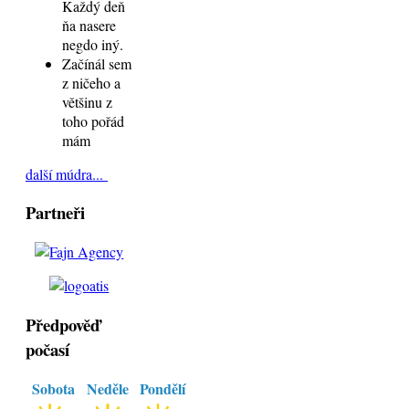
Každý deň
ňa nasere
negdo iný.
Začínál sem
z ničeho a
většinu z
toho pořád
mám
další múdra...
Partneři
Předpověď
počasí
Sobota
Neděle
Pondělí