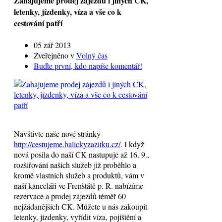
Zahajujeme prodej zájezdů i jiných CK,
letenky, jízdenky, víza a vše co k
cestování patří
05 zář 2013
Zveřejněno v
Volný čas
Buďte první, kdo napíše komentář!
Navštivte naše nové stránky
http://cestujeme.balickyzazitku.cz/
. I když
nová posila do naší CK nastupuje až 16. 9.,
rozšiřování našich služeb již proběhlo a
kromě vlastních služeb a produktů, vám v
naší kanceláři ve Frenštátě p. R. nabízíme
rezervace a prodej zájezdů téměř 60
nejžádanějších CK. Můžete u nás zakoupit
letenky, jízdenky, vyřídit víza, pojištění a