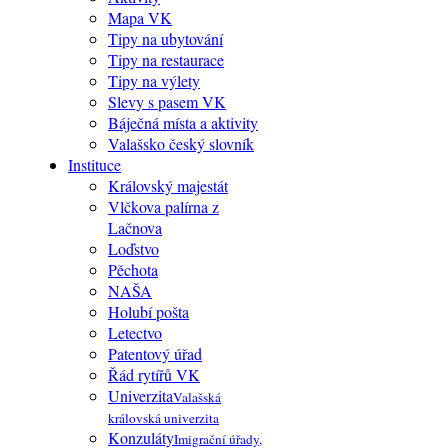
Mapa VK
Tipy na ubytování
Tipy na restaurace
Tipy na výlety
Slevy s pasem VK
Báječná místa a aktivity
Valašsko český slovník
Instituce
Královský majestát
Vlčkova palírna z
Lačnova
Loďstvo
Pěchota
NAŠA
Holubí pošta
Letectvo
Patentový úřad
Řád rytířů VK
Univerzita
Valašská
královská univerzita
Konzuláty
Imigrační úřady,