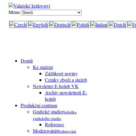
Menu
Domů
Ke stažení
Zážitkové noviny
Ceníky zboží a služeb
Newsletter E-holub VK
Archiv newsletterů E-
holub
Produkční centrum
Grafické studio
Nabídka
grafického studia
Reference
Moderování
Moderování