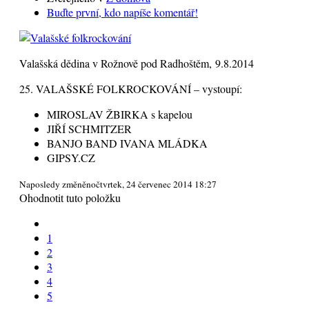
Buďte první, kdo napíše komentář!
Valašská dědina v Rožnově pod Radhoštěm, 9.8.2014
25. VALAŠSKÉ FOLKROCKOVÁNÍ – vystoupí:
MIROSLAV ŽBIRKA s kapelou
JIŘÍ SCHMITZER
BANJO BAND IVANA MLÁDKA
GIPSY.CZ
Naposledy změněnočtvrtek, 24 červenec 2014 18:27
Ohodnotit tuto položku
1
2
3
4
5