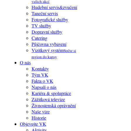
vašich akcí
Hudební servis&zvučení
Taneční servis
Fotografické služby
TV služby
Dopravní služby
Catering
Půjčovna vybavení
Vizitkový systém
Strčte si
region do kapsy
O nás
Kontakty
Tým VK
Fakta o VK
Napsali o nás
Kariéra & spolupráce
Zážitková televize
Živnostenská oprávnění
Naše vize
Historie
Objevujte VK
Aktivity