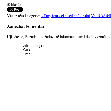
(0 hlasů)
Více z této kategorie:
« Dny řemesel a setkání kovářů
Valašské fo
Zanechat komentář
Ujistěte se, že zadáte požadované informace, tam kde je vyznače