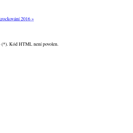
lkrockování 2016 »
no (*). Kód HTML není povolen.