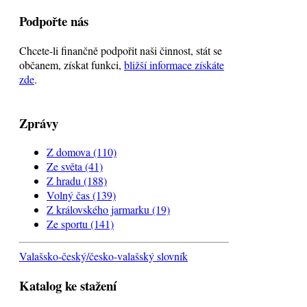
Podpořte nás
Chcete-li finančně podpořit naši činnost, stát se
občanem, získat funkci,
bližší informace získáte
zde
.
Zprávy
Z domova
(110)
Ze světa
(41)
Z hradu
(188)
Volný čas
(139)
Z královského jarmarku
(19)
Ze sportu
(141)
Valašsko-český/česko-valašský slovník
Katalog ke stažení