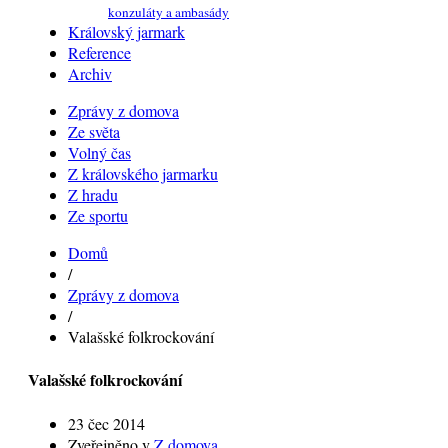
konzuláty a ambasády
Královský jarmark
Reference
Archiv
Zprávy z domova
Ze světa
Volný čas
Z královského jarmarku
Z hradu
Ze sportu
Domů
/
Zprávy z domova
/
Valašské folkrockování
Valašské folkrockování
23 čec 2014
Zveřejněno v
Z domova