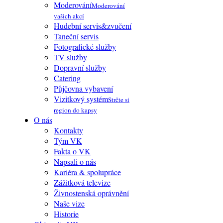
Moderování
Moderování
vašich akcí
Hudební servis&zvučení
Taneční servis
Fotografické služby
TV služby
Dopravní služby
Catering
Půjčovna vybavení
Vizitkový systém
Strčte si
region do kapsy
O nás
Kontakty
Tým VK
Fakta o VK
Napsali o nás
Kariéra & spolupráce
Zážitková televize
Živnostenská oprávnění
Naše vize
Historie