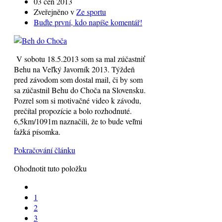
03 čen 2013
Zveřejněno v
Ze sportu
Buďte první, kdo napíše komentář!
V sobotu 18.5.2013 som sa mal zúčastniť
Behu na Veľký Javorník 2013. Týždeň
pred závodom som dostal mail, či by som
sa zúčastnil Behu do Choča na Slovensku.
Pozrel som si motivačné video k závodu,
prečítal propozície a bolo rozhodnuté.
6,5km/1091m naznačili, že to bude veľmi
ťažká písomka.
Pokračování článku
Ohodnotit tuto položku
1
2
3