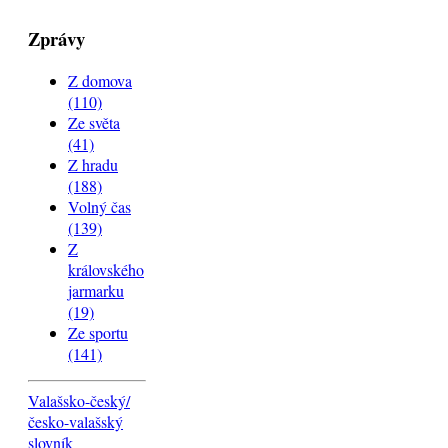
Zprávy
Z domova
(110)
Ze světa
(41)
Z hradu
(188)
Volný čas
(139)
Z
královského
jarmarku
(19)
Ze sportu
(141)
Valašsko-český/
česko-valašský
slovník