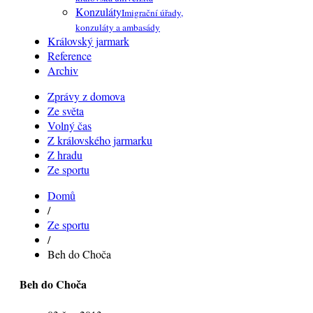
Konzuláty
Imigrační úřady,
konzuláty a ambasády
Královský jarmark
Reference
Archiv
Zprávy z domova
Ze světa
Volný čas
Z královského jarmarku
Z hradu
Ze sportu
Domů
/
Ze sportu
/
Beh do Choča
Beh do Choča