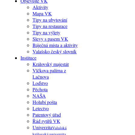
Objevujte VK
Aktivity
Mapa VK
Tipy na ubytování
Tipy na restaurace
Tipy na výlety
Slevy s pasem VK
Báječná místa a aktivity
Valašsko český slovník
Instituce
Královský majestát
Vlčkova palírna z
Lačnova
Loďstvo
Pěchota
NAŠA
Holubí pošta
Letectvo
Patentový úřad
Řád rytířů VK
Univerzita
Valašská
královská univerzita