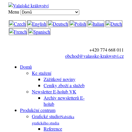
Menu
+420 774 668 011
obchod@valasske-kralovstvi.cz
Domů
Ke stažení
Zážitkové noviny
Ceníky zboží a služeb
Newsletter E-holub VK
Archiv newsletterů E-
holub
Produkční centrum
Grafické studio
Nabídka
grafického studia
Reference