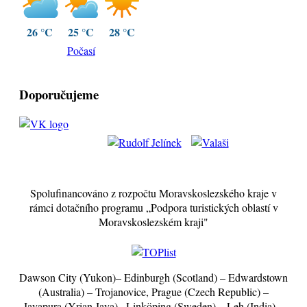
26 °C
25 °C
28 °C
Počasí
Doporučujeme
Spolufinancováno z rozpočtu Moravskoslezského kraje v
rámci dotačního programu „Podpora turistických oblastí v
Moravskoslezském kraji"
Dawson City (Yukon)– Edinburgh (Scotland) – Edwardstown
(Australia) – Trojanovice, Prague (Czech Republic) –
Jayapura (Yrian Jaya)– Linköping (Sweden) – Leh (India) –