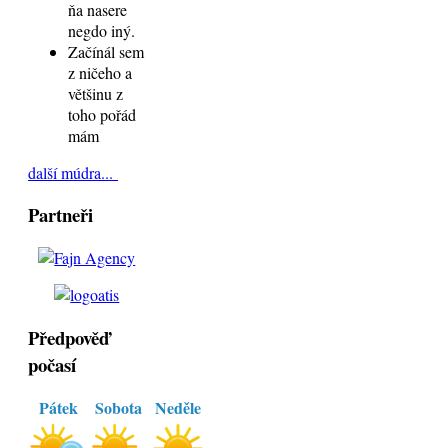
ňa nasere
negdo iný.
Začínál sem
z ničeho a
většinu z
toho pořád
mám
další múdra...
Partneři
Předpověď
počasí
Pátek
Sobota
Neděle