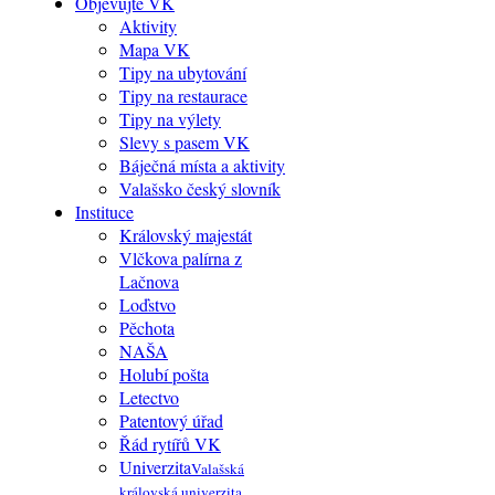
Objevujte VK
Aktivity
Mapa VK
Tipy na ubytování
Tipy na restaurace
Tipy na výlety
Slevy s pasem VK
Báječná místa a aktivity
Valašsko český slovník
Instituce
Královský majestát
Vlčkova palírna z
Lačnova
Loďstvo
Pěchota
NAŠA
Holubí pošta
Letectvo
Patentový úřad
Řád rytířů VK
Univerzita
Valašská
královská univerzita