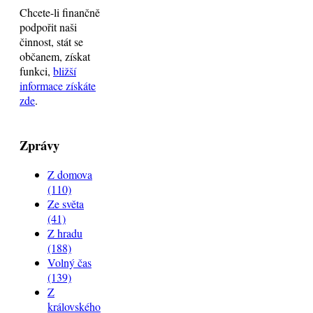
Chcete-li finančně
podpořit naši
činnost, stát se
občanem, získat
funkci,
bližší
informace získáte
zde
.
Zprávy
Z domova
(110)
Ze světa
(41)
Z hradu
(188)
Volný čas
(139)
Z
královského