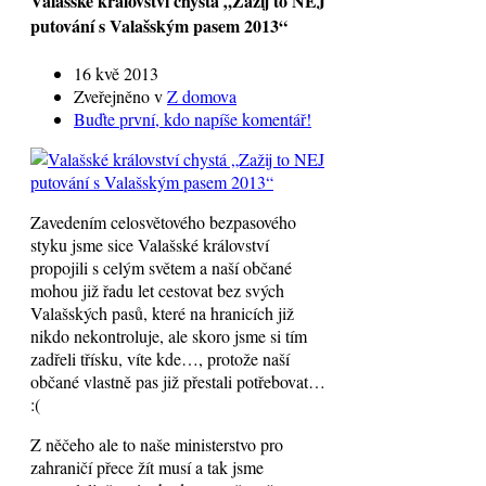
Valašské království chystá „Zažij to NEJ
putování s Valašským pasem 2013“
16 kvě 2013
Zveřejněno v
Z domova
Buďte první, kdo napíše komentář!
Zavedením celosvětového bezpasového
styku jsme sice Valašské království
propojili s celým světem a naší občané
mohou již řadu let cestovat bez svých
Valašských pasů, které na hranicích již
nikdo nekontroluje, ale skoro jsme si tím
zadřeli třísku, víte kde…, protože naší
občané vlastně pas již přestali potřebovat…
:(
Z něčeho ale to naše ministerstvo pro
zahraničí přece žít musí a tak jsme