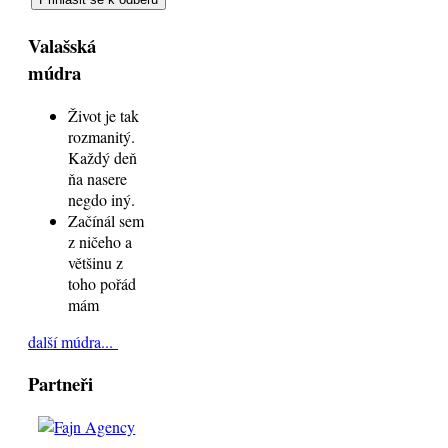
Valašská
múdra
Život je tak
rozmanitý.
Každý deň
ňa nasere
negdo iný.
Začínál sem
z ničeho a
většinu z
toho pořád
mám
další múdra...
Partneři