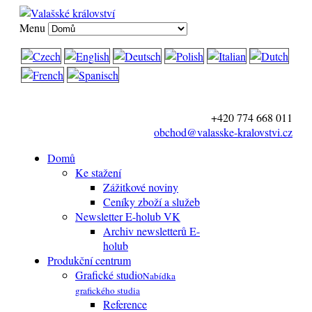
Menu
+420 774 668 011
obchod@valasske-kralovstvi.cz
Domů
Ke stažení
Zážitkové noviny
Ceníky zboží a služeb
Newsletter E-holub VK
Archiv newsletterů E-
holub
Produkční centrum
Grafické studio
Nabídka
grafického studia
Reference