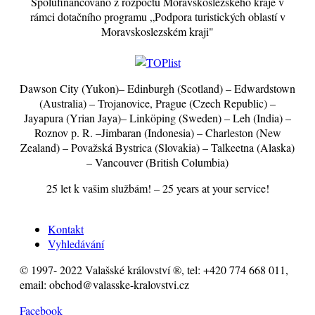
Spolufinancováno z rozpočtu Moravskoslezského kraje v
rámci dotačního programu „Podpora turistických oblastí v
Moravskoslezském kraji"
Dawson City (Yukon)– Edinburgh (Scotland) – Edwardstown
(Australia) – Trojanovice, Prague (Czech Republic) –
Jayapura (Yrian Jaya)– Linköping (Sweden) – Leh (India) –
Roznov p. R. –Jimbaran (Indonesia) – Charleston (New
Zealand) – Považská Bystrica (Slovakia) – Talkeetna (Alaska)
– Vancouver (British Columbia)
25 let k vašim službám! – 25 years at your service!
Kontakt
Vyhledávání
© 1997- 2022 Valašské království ®, tel: +420 774 668 011,
email: obchod@valasske-kralovstvi.cz
Facebook