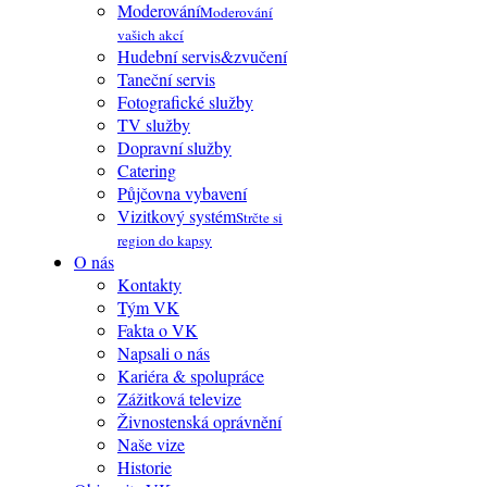
Moderování
Moderování
vašich akcí
Hudební servis&zvučení
Taneční servis
Fotografické služby
TV služby
Dopravní služby
Catering
Půjčovna vybavení
Vizitkový systém
Strčte si
region do kapsy
O nás
Kontakty
Tým VK
Fakta o VK
Napsali o nás
Kariéra & spolupráce
Zážitková televize
Živnostenská oprávnění
Naše vize
Historie