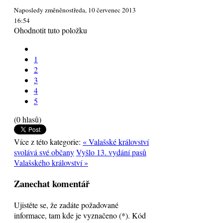
Naposledy změněnostředa, 10 červenec 2013
16:54
Ohodnotit tuto položku
1
2
3
4
5
(0 hlasů)
Více z této kategorie:
« Valašské království
svolává své občany
Vyšlo 13. vydání pasů
Valašského království »
Zanechat komentář
Ujistěte se, že zadáte požadované
informace, tam kde je vyznačeno (*). Kód