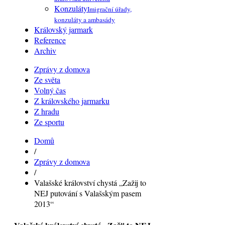
Konzuláty
Imigrační úřady,
konzuláty a ambasády
Královský jarmark
Reference
Archiv
Zprávy z domova
Ze světa
Volný čas
Z královského jarmarku
Z hradu
Ze sportu
Domů
/
Zprávy z domova
/
Valašské království chystá „Zažij to
NEJ putování s Valašským pasem
2013“