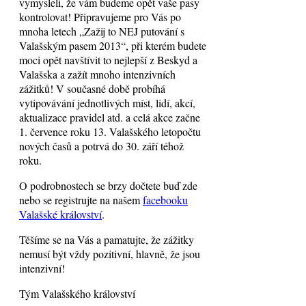
vymysleli, že vám budeme opět vaše pasy
kontrolovat! Připravujeme pro Vás po
mnoha letech „Zažij to NEJ putování s
Valašským pasem 2013“, při kterém budete
moci opět navštívit to nejlepší z Beskyd a
Valašska a zažít mnoho intenzivních
zážitků! V současné době probíhá
vytipovávání jednotlivých míst, lidí, akcí,
aktualizace pravidel atd. a celá akce začne
1. července roku 13. Valašského letopočtu
nových časů a potrvá do 30. září téhož
roku.
O podrobnostech se brzy dočtete buď zde
nebo se registrujte na našem
facebooku
Valašské království
.
Těšíme se na Vás a pamatujte, že zážitky
nemusí být vždy pozitivní, hlavně, že jsou
intenzivní!
Tým Valašského království