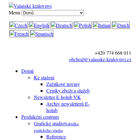
Menu
+420 774 668 011
obchod@valasske-kralovstvi.cz
Domů
Ke stažení
Zážitkové noviny
Ceníky zboží a služeb
Newsletter E-holub VK
Archiv newsletterů E-
holub
Produkční centrum
Grafické studio
Nabídka
grafického studia
Reference