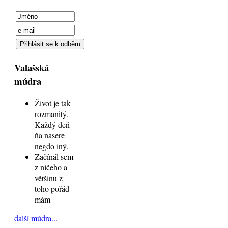
Valašská
múdra
Život je tak
rozmanitý.
Každý deň
ňa nasere
negdo iný.
Začínál sem
z ničeho a
většinu z
toho pořád
mám
další múdra...