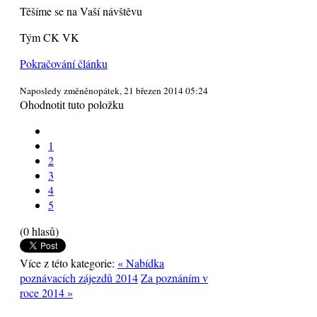
Těšíme se na Vaší návštěvu
Tým CK VK
Pokračování článku
Naposledy změněnopátek, 21 březen 2014 05:24
Ohodnotit tuto položku
1
2
3
4
5
(0 hlasů)
Více z této kategorie:
« Nabídka
poznávacích zájezdů 2014
Za poznáním v
roce 2014 »