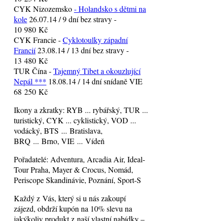
CYK Nizozemsko
- Holandsko s dětmi na
kole
26.07.14 / 9 dní bez stravy -
10 980 Kč
CYK Francie -
Cyklotoulky západní
Francií
23.08.14 / 13 dní bez stravy -
13 480 Kč
TUR Čína -
Tajemný Tibet a okouzlující
Nepál ***
18.08.14 / 14 dní snídaně VIE
68 250 Kč
Ikony a zkratky: RYB ... rybářský, TUR ...
turistický, CYK ... cyklistický, VOD ...
vodácký, BTS ... Bratislava,
BRQ ... Brno, VIE ... Vídeň
Pořadatelé: Adventura, Arcadia Air, Ideal-
Tour Praha, Mayer & Crocus, Nomád,
Periscope Skandinávie, Poznání, Sport-S
Každý z Vás, který si u nás zakoupí
zájezd, obdrží kupón na 10% slevu na
jakýkoliv produkt z naší vlastní nabídky –