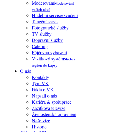
Moderování
Moderování
vašich akcí
Hudební servis&zvučení
Taneční servis
Fotografické služby
TV služby
Dopravní služby
Catering
Půjčovna vybavení
Vizitkový systém
Strčte si
region do kapsy
O nás
Kontakty
Tým VK
Fakta o VK
Napsali o nás
Kariéra & spolupráce
Zážitková televize
Živnostenská oprávnění
Naše vize
Historie