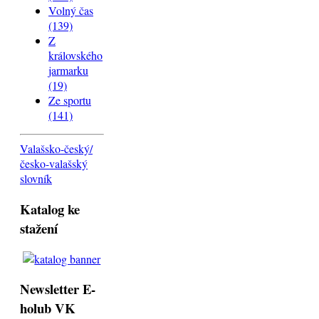
Volný čas
(139)
Z
královského
jarmarku
(19)
Ze sportu
(141)
Valašsko-český/
česko-valašský
slovník
Katalog ke
stažení
Newsletter E-
holub VK