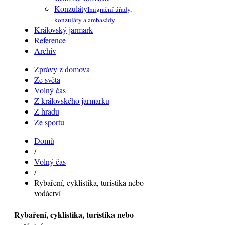
Konzuláty
Imigrační úřady,
konzuláty a ambasády
Královský jarmark
Reference
Archiv
Zprávy z domova
Ze světa
Volný čas
Z královského jarmarku
Z hradu
Ze sportu
Domů
/
Volný čas
/
Rybaření, cyklistika, turistika nebo
vodáctví
Rybaření, cyklistika, turistika nebo