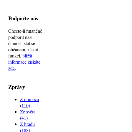
Podpořte nás
Chcete-li finančně
podpořit naši
činnost, stát se
občanem, získat
funkci,
bližší
informace získáte
zde
.
Zprávy
Z domova
(110)
Ze světa
(41)
Z hradu
(188)