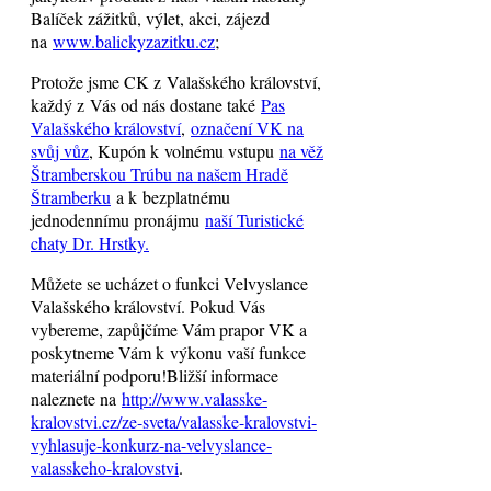
Balíček zážitků, výlet, akci, zájezd
na
www.balickyzazitku.cz
;
Protože jsme CK z Valašského království,
každý z Vás od nás dostane také
Pas
Valašského království
,
označení VK na
svůj vůz
, Kupón k volnému vstupu
na věž
Štramberskou Trúbu na našem Hradě
Štramberku
a k bezplatnému
jednodennímu pronájmu
naší Turistické
chaty Dr. Hrstky.
Můžete se ucházet o funkci Velvyslance
Valašského království. Pokud Vás
vybereme, zapůjčíme Vám prapor VK a
poskytneme Vám k výkonu vaší funkce
materiální podporu!Bližší informace
naleznete na
http://www.valasske-
kralovstvi.cz/ze-sveta/valasske-kralovstvi-
vyhlasuje-konkurz-na-velvyslance-
valasskeho-kralovstvi
.