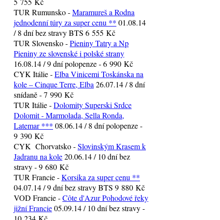
5 755 Kč
TUR Rumunsko -
Maramureš a Rodna
jednodenní túry za super cenu **
01.08.14
/ 8 dní bez stravy BTS 6 555 Kč
TUR Slovensko -
Pieniny Tatry a Np
Pieniny ze slovenské i polské strany
16.08.14 / 9 dní polopenze - 6 990 Kč
CYK Itálie -
Elba Vinicemi Toskánska na
kole – Cinque Terre, Elba
26.07.14 / 8 dní
snídaně - 7 990 Kč
TUR Itálie -
Dolomity Superski Srdce
Dolomit - Marmolada, Sella Ronda,
Latemar ***
08.06.14 / 8 dní polopenze -
9 390 Kč
CYK Chorvatsko -
Slovinským Krasem k
Jadranu na kole
20.06.14 / 10 dní bez
stravy - 9 680 Kč
TUR Francie -
Korsika za super cenu **
04.07.14 / 9 dní bez stravy BTS 9 880 Kč
VOD Francie -
Côte d'Azur Pohodové řeky
jižní Francie
05.09.14 / 10 dní bez stravy -
10 234 Kč