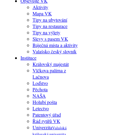
Objevujte VK
Aktivity
Mapa VK
Tipy na ubytování
Tipy na restaurace
Tipy na výlety
Slevy s pasem VK
Báječná místa a aktivity
Valašsko český slovník
Instituce
Královský majestát
Vlčkova palírna z
Lačnova
Loďstvo
Pěchota
NAŠA
Holubí pošta
Letectvo
Patentový úřad
Řád rytířů VK
Univerzita
Valašská
královská univerzita