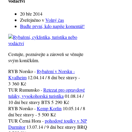
vodáctví
20 bře 2014
Zveřejněno v
Volný čas
Buďte první, kdo napíše komentář!
Cestujte, poznávejte a zároveň se věnujte
svým koníčkům.
RYB Norsko -
Rybaření v Norsku -
Kvalheim
12.04.14 / 8 dní bez stravy -
3 360 Kč
TUR Rumunsko -
Retezat pro opravdové
tuláky, vysokohorská turistika
01.08.14 /
10 dní bez stravy BTS 5 290 Kč
RYB Norsko -
Kemp Korlin
10.05.14 / 8
dní bez stravy - 5 500 Kč
TUR Černá Hora -
pohodové toulky v NP
Durmitor
13.07.14 / 9 dní bez stravy BRQ